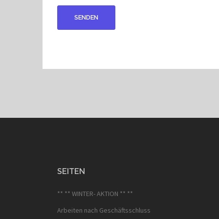
SEITEN
** ** WINTER- AKTION ** **
Arbeiten nach Geschäftsschluss