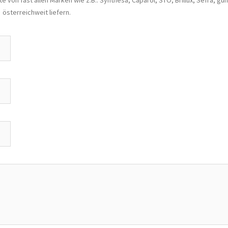
e von fast allen Marken wie z.B.: Synthesa, Caparol, STO, Brillux, Sefra, gün
österreichweit liefern.